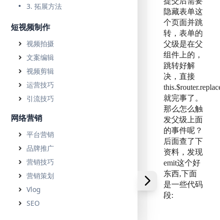
提交后需要
3. 拓展方法
隐藏表单这
个页面并跳
短视频制作
转，表单的
视频拍摄
父级是在父
组件上的，
文案编辑
跳转好解
视频剪辑
决，直接
运营技巧
this.$router.replace
引流技巧
就完事了。
那么怎么触
网络营销
发父级上面
的事件呢？
平台营销
后面查了下
品牌推广
资料，发现
营销技巧
emit这个好
东西,下面
营销策划
是一些代码
Vlog
段:
SEO