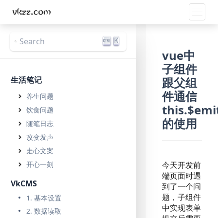
Toggle
K
Search
vue中
子组件
生活笔记
跟父组
件通信
养生问题
this.$emit
饮食问题
的使用
随笔日志
改变发声
走心文案
开心一刻
今天开发前
端页面时遇
VkCMS
到了一个问
1. 基本设置
题，子组件
中实现表单
2. 数据读取