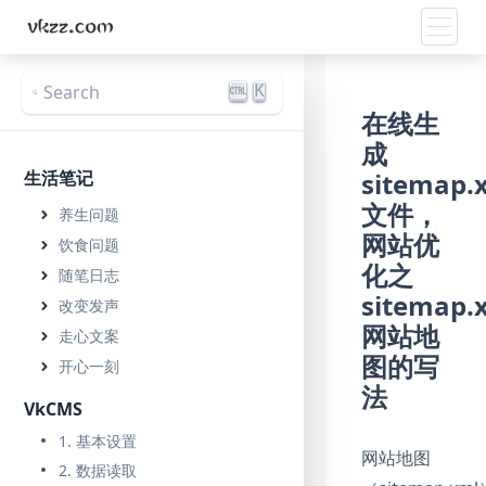
Toggle
K
Search
在线生
成
生活笔记
sitemap.
文件，
养生问题
网站优
饮食问题
化之
随笔日志
sitemap.
改变发声
网站地
走心文案
图的写
开心一刻
法
VkCMS
1. 基本设置
网站地图
2. 数据读取