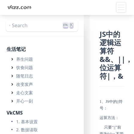
Toggle
K
Search
JS中的
逻辑运
生活笔记
算符
&&、||，
养生问题
位运算
饮食问题
符|，&
随笔日志
改变发声
走心文案
开心一刻
1、JS中的||符
号：
VkCMS
运算方法：
1. 基本设置
只要“||”前
2. 数据读取
面为false,不管