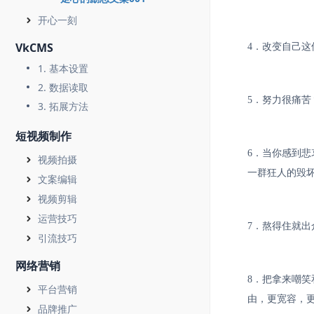
开心一刻
VkCMS
4．改变自己
1. 基本设置
2. 数据读取
5．努力很痛
3. 拓展方法
短视频制作
6．当你感到
视频拍摄
一群狂人的毁
文案编辑
视频剪辑
运营技巧
7．熬得住就
引流技巧
网络营销
8．把拿来嘲
平台营销
由，更宽容，
品牌推广