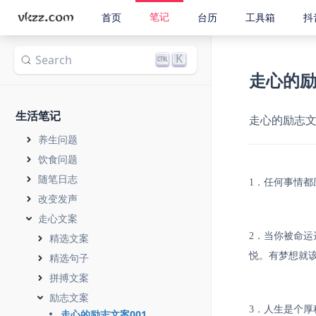
笔记
首页
台历
工具箱
抖
K
Search
走心的励
生活笔记
走心的励志文
养生问题
饮食问题
随笔日志
1．任何事情
改变发声
走心文案
2．当你被命
精选文案
悦。有梦想就
精选句子
拼搏文案
励志文案
3．人生是个
走心的励志文案001