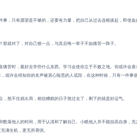
这件事，只有愿望是不够的，还要有力量，把自己从过去连根拔起，即使血
苦？那就对了，对自己狠一点，与其后悔一辈子不如痛苦一阵子。
悲哀痛苦时，最好去学些什么东西。学习会使你立于不败之地。你或许会衰
坏，或许会得知你的名声被居心险恶的人诋毁，在这种时候，只有一件事
出众，熬不住就出局，相信糟糕的日子熬过去了，剩下的就是好运气。
笑和数落他人的时间，用于认清和了解自己。小瞧他人并不能抬高自身，充
更充满生机，更无所畏惧。