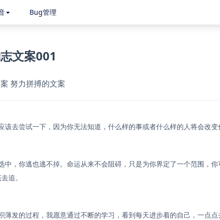
音
Bug管理
志文案001
案 努力拼搏的文案
都应该去尝试一下，因为你无法知道，什么样的事或者什么样的人将会改变
运选中，你逃也逃不掉。命运从来不会阻碍，只是为你界定了一个范围，你
该去追。
厚积薄发的过程，我愿意通过不断的学习，看到每天进步着的自己，一点点